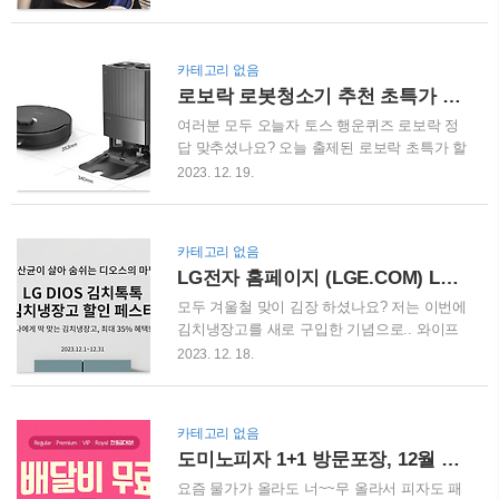
H3 레슈보 미국 와인 19,800원 🍓 이마트 크리
정 수량으로 할인하는 프로모션을 진행하고
스마스 딸기케이크 19,800원 (12/22~12/25) 🦀
있는데요, 어떻게 구매해야 하는지 아래에서
랍스터 850g 1마리 당 53,880원 (12/22~12/25)
자세히 알아보시죠. 1. 다이슨 헤어드라이어
카테고리 없음
🐂 한우 등심, 채..
할인 12월 연말을 맞이하여 다이슨 공식 홈페
로보락 로봇청소기 추천 초특가 할인 999,000원 (토스 행운퀴즈 로보락 정답)
이지에서는 2023 홀리데이 슈퍼딜 프로모션을
진행하고 있습니다. 다이슨에서 유명한 에어
여러분 모두 오늘자 토스 행운퀴즈 로보락 정
랩 드라이어와 슈퍼소닉 드라이어를 정상가보
답 맞추셨나요? 오늘 출제된 로보락 초특가 할
다 10~12만원 가량 저렴하게 구매할 수 있는
인 정답은 음성제어, 듀얼스피닝, 고온열풍건
2023. 12. 19.
찬스입니다. 1-1. 다이슨 에어랩 스타일러 &
조였습니다. 🎁 관련하여 로보락 로봇청소기
드라이어 할인 2023 홀리데이 슈퍼딜로 진행
의 초특가 제품인 Q Revo 할인받아 구매하는
되는 다이슨 에어랩 드라이어는 정상가 74만
방법에 대해 아래에서 자세히 알아보겠습니
카테고리 없음
9천원에서 12만원 할인되어 62만 9천원에 구
다. 1. 로보락 로봇청소기 Q Revo 로보락 로봇
LG전자 홈페이지 (LGE.COM) LG 김치냉장고 뚜껑형 스탠드형 35% 할인
매할 수 있습니다. 에어랩 드라이어 모델에 따
청소기 Q Revo 는 23년도 출시된 모델로 강력
라..
한 신기술을 탑재하였습니다. 어떤 기능이 있
모두 겨울철 맞이 김장 하셨나요? 저는 이번에
나 살펴볼까요? 1-1. 로보락 로봇청소기 Q
김치냉장고를 새로 구입한 기념으로.. 와이프
Revo 기능 ✔️ 먼저 멀티 토크에 핸즈프리 기능
와 함께 오랜만에 김장을 했습니다. (^^) 이번
2023. 12. 18.
으로 유지 관리가 편하고, 말끔하게 청소할 수
LG전자 연말 김치냉장고 할인 페스타 알았다
있습니다. (자동 세척 기능, 자동 건조 기능, 자
면 조금 늦게 구매했을텐데 아쉽네요.. 역시
동 먼지 비움 기능, 자동 채움 기능, 분리형 베
연말은 가전할인입니다. 아래에서 LG전자 김
카테고리 없음
이스) ✔️ 듀얼 물걸레가 회전하며 압력을 가해
치냉장고 할인품목 자세하게 알아보겠습니다.
도미노피자 1+1 방문포장, 12월 배달비 무료, 도미노피자 50% 할인 꿀팁
손쉽게 얼룩을 제거..
1. LG전자 디오스 김치냉장고 할인 페스타 현
재 LG전자 홈페이지에서는 12월 31일까지 LG
요즘 물가가 올라도 너~~무 올라서 피자도 패