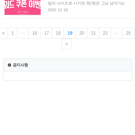
디오스 김치톡톡 김치냉장고를 최대 35% 할
밀리 사이즈로 시키면 3만원은 그냥 넘어가는
인 판매하고 있습니다. 김치냉장고 용량별로
것 같아요. 그래서 준비한 도미노피자에서 할
2023. 12. 18.
어떤 품목을 할인하고 있는지 아래에서 확인
인정보입니다. 🍕🎁 아래에서 도미노피자 저
해보세요. 참고로 최대혜택가를 확인하기 위
렴하게 주문하는 방법 확인하시고, 연말 가족
해서는 꼭 LGE.COM 에서 로그인하시고 최종
들과 즐거운 피자파티 즐겨보세요. 추가로 요
가격을 확인하시기 바랍니다. 1-1. LG전자 디
«
1
···
16
17
18
19
20
21
22
···
25
즘핫한 더현대 H빌리지 입장권 이벤트도 참여
오스 김치냉장고 스탠드형 400L LG ..
해보세요. 1. 도미노피자 할인받는 방법 1-1.
»
도미노피자 목요일 1+1 🍕 먼저 도미노피자
1+1 이벤트부터 말씀 드리겠습니다. 도미노피
자는 매주 목요일마다 방문포장 1+1 행사를
진행하고 있는데요, 동일한 가격 또는 더 낮은
공지사항
가격의 피자에 대해 1+1 행사를 하고 있고, 프
리미엄피자를 주문할 경우 클래식 피자를 1판
더 받을 수 있습니다. 또한 라지 사이즈 피자
를 주문하면 사이드디시 1종과 음료 1종을..
TistoryWhaleSkin3.4
Copyright ©
💸 생활 속 꿀팁 모음
All rights reserved.