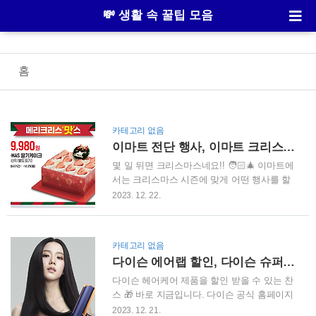
💸 생활 속 꿀팁 모음
홈
카테고리 없음
이마트 전단 행사, 이마트 크리스마스 홈파티 케이크 전단 광고 (12/22~12/28)
몇 일 뒤면 크리스마스네요!! 🧑🏻‍🎄 이마트에
서는 크리스마스 시즌에 맞게 어떤 행사를 할
지 기대가 됩니다. 아래에서 자세히 살펴보시
2023. 12. 22.
죠. 🧑🏻‍🎄 이마트 크리스마스 전단 행사 이번
주 이마트 전단 행사는 크리스마스 시즌에 맞
게 홈파티를 위한 스테이크, 랍스터, 샴페인,
카테고리 없음
와인, 한우 등심/채끝, 양고기, 딸기가 메인 상
다이슨 에어랩 할인, 다이슨 슈퍼소닉 할인, 다이슨 헤어드라이기 할인 총정리
품이네요. 🐂 미국산 토마호크 스테이크 400g
27,900원 🐂 미국산 T본 스테이크 400g
다이슨 헤어케어 제품을 할인 받을 수 있는 찬
27,900원 🍾 샤를 클레망 브뤼 프랑스 샴페인
스 🎁 바로 지금입니다. 다이슨 공식 홈페이지
28,000원 (3천병 한정) 🍾 콜롬비아 크레스트
에서는 에어랩, 슈퍼소닉 헤어드라이어를 한
2023. 12. 21.