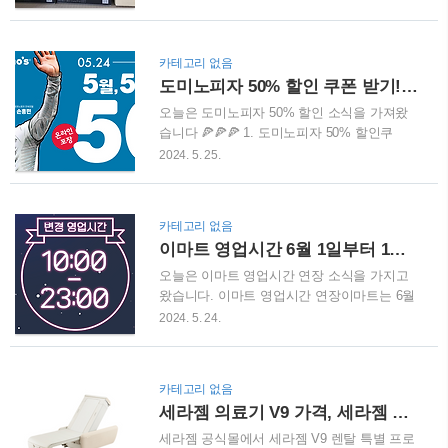
행사기간: 6월 30일 ~ 7월 2일✅ 행사가격:
기와 함께 숨겨진 첫구매 할인링크까지 확인
100g 당 990원✅ 롯데/신한/KB국민/NH농협카
해보세요 ^^ 1. 김종국 익스트림 블랙마카
드 결제 시 할인 적용 3. 캐나다산 냉장 활 랍
1800 풍부한 활력과 스태미너를 제공하는 블
카테고리 없음
스터 35%✅ 행사기간: 6월 30일 ~ ..
랙마카!! 다들 아시죠? 블랙마카는 고대 잉카
도미노피자 50% 할인 쿠폰 받기!! 도미노피자 방문포장 할인 받는 방법
전사들이 체력을 증진하고, 전투력을 높이기
위해 섭취하였다고 알려져 있는데요, NASA
오늘은 도미노피자 50% 할인 소식을 가져왔
에서도 우주비행사의 체력을 유지하기 위해
습니다 🍕🍕🍕 1. 도미노피자 50% 할인쿠
엄선된 우주 식량으로도 잘 알려져 있습니
폰 도미노피자는 5월 24일부터 5월 28일까지
2024. 5. 25.
다. 마카의 종류는 레드마카, 블랙마카, 옐로
온라인 회원을 대상으로 방문 포장 시 50% 할
우마카로 나누어지는데, 블랙마카는 연간 마
인 쿠폰을 제공하는 프로모션을 진행중입니
카 생산량 중 3% 내외로 자생하는 아주 귀한
다. 프로모션명은 SON 세이셔널한 555 데이
카테고리 없음
식물로 옐로우마카, 레드마카에 비해 가용성
즈인데요, 도미노피자는 세계적인 축구선수
이마트 영업시간 6월 1일부터 1시간 연장합니다. (밤 10시 ➡️ 11시)
당, 리보플라빈, 철분의 함유량이 훨씬 많다고
손흥민과 전속 모델 계약을 체결하고, 손흥민
합니다. ..
선수와 관련된 다양한 프로모션을 이어가고
오늘은 이마트 영업시간 연장 소식을 가지고
있어요. 이번 프로모션은 가정의 달을 맞아
왔습니다. 이마트 영업시간 연장이마트는 6월
가족, 친구 등 소중한 사람들과 함께 도미노피
1일부터 전국 68개 점포의 영업 종료 시간을
2024. 5. 24.
자의 혜택을 즐기고자 하는 고객들을 위해 마
기존 오후 10시에서 오후 11시로 1시간 연장
련되었다고 합니다 ^^ 🍕 도미노피자 50% 쿠
한다고 발표했습니다. 지난해 4월 인건비와 난
폰할인 바로가기 🍕 50% 할인 기간: 2024년
방비 등 고정비용 절감을 위해 영업 시간을 단
카테고리 없음
5월 24일(금)부터 5월 28일(화)까지🍕 50% 할
축한 지 1년여 만에 원래의 영업 시간을 복원
세라젬 의료기 V9 가격, 세라젬 V9 안마의자 의료기 보상판매 최대 30만원 할인!!
인 대상: 도미노피자..
하는 것인데요, 이는 오프라인 점포의 경쟁력
을 강화하고 수익성을 높이기 위한 전략으로
세라젬 공식몰에서 세라젬 V9 렌탈 특별 프로