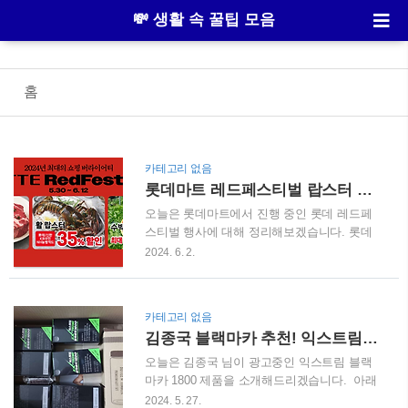
💸 생활 속 꿀팁 모음
홈
카테고리 없음
롯데마트 레드페스티벌 랍스터 세일, 롯데마트 전단행사 전단광고지 (5/30~6/5)
오늘은 롯데마트에서 진행 중인 롯데 레드페
스티벌 행사에 대해 정리해보겠습니다. 롯데
마트 레드페스티벌 전단행사 광고5월 30일부
2024. 6. 2.
터 6월 5일까지 역대급 반값 상품들을 선보이
는 롯데마트 레드페스티벌 🎉 한우 등심, 호주
청장우 척아이롤, 랍스터 등 인기 신선 식품을
카테고리 없음
최저가로 행사 중입니다. 1. 한우 1등급 등심
김종국 블랙마카 추천! 익스트림 블랙마카 1800 후기, 첫구매 할인 바로가기
100g 4천원대✅ 행사기간: 6월 2일 일요일 ~ 6
월 5일 수요일✅ 행가가격: 100g 당 4,986원✅
오늘은 김종국 님이 광고중인 익스트림 블랙
롯데/신한/KB국민/NH농협카드 결제 시 할인
마카 1800 제품을 소개해드리겠습니다. 아래
적용 2. 호주청정우 척아이롤 100g 900원대 ✅
에서 김종국 익스트림 블랙마카 1800 효능, 후
2024. 5. 27.